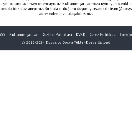
laşım ortamı sunmayı önemsiyoruz. Kullanım şartlarımıza uymayan içerikler 
konuda titiz davranıyoruz. Bir hata olduğunu düşünüyorsanız iletisim@dosy
adresinden bize ulaşabilirsiniz.
SSS
-
Kullanım şartları
-
Gizlilik Politikası
-
KVKK
-
Çerez Politikası
-
Linki k
© 2012-2024
Dosya.co
Dosya Yükle
-
Dosya Upload