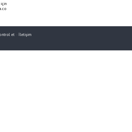
için
a.co
ontrol et
-
İletişim