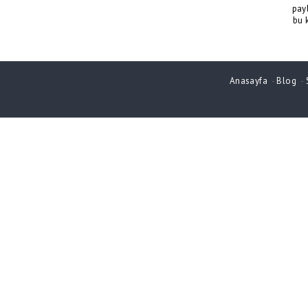
pay
bu 
Anasayfa
-
Blog
-