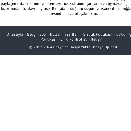
paylaşım ortamı sunmayı önemsiyoruz. Kullanım şartlarımıza uymayan içeri
bu konuda titiz davranıyoruz. Bir hata olduğunu düşünüyorsanız iletisim@
adresinden bize ulaşabilirsiniz.
Anasayfa
-
Blog
-
SSS
-
Kullanım şartları
-
Gizlilik Politikası
-
KVKK
-
Politikası
-
Linki kontrol et
-
İletişim
© 2012-2024
Dosya.co
Dosya Yükle
-
Dosya Upload