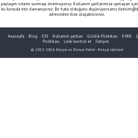
paylaşım ortamı sunmayı önemsiyoruz. Kullanım şartlarımıza uymayan içeri
bu konuda titiz davranıyoruz. Bir hata olduğunu düşünüyorsanız iletisim@
adresinden bize ulaşabilirsiniz.
Anasayfa
-
Blog
-
SSS
-
Kullanım şartları
-
Gizlilik Politikası
-
KVKK
-
Politikası
-
Linki kontrol et
-
İletişim
© 2012-2026
Dosya.co
Dosya Yükle
-
Dosya Upload