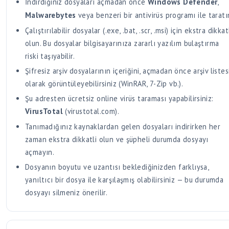
İndirdiğiniz dosyaları açmadan önce
Windows Defender
,
Malwarebytes
veya benzeri bir antivirüs programı ile taratı
Çalıştırılabilir dosyalar (.exe, .bat, .scr, .msi) için ekstra dikkat
olun. Bu dosyalar bilgisayarınıza zararlı yazılım bulaştırma
riski taşıyabilir.
Şifresiz arşiv dosyalarının içeriğini, açmadan önce arşiv listes
olarak görüntüleyebilirsiniz (WinRAR, 7-Zip vb.).
Şu adresten ücretsiz online virüs taraması yapabilirsiniz:
VirusTotal
(virustotal.com).
Tanımadığınız kaynaklardan gelen dosyaları indirirken her
zaman ekstra dikkatli olun ve şüpheli durumda dosyayı
açmayın.
Dosyanın boyutu ve uzantısı beklediğinizden farklıysa,
yanıltıcı bir dosya ile karşılaşmış olabilirsiniz — bu durumda
dosyayı silmeniz önerilir.