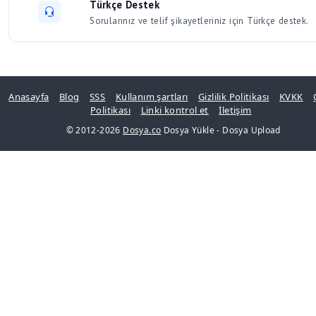
Türkçe Destek
Sorularınız ve telif şikayetleriniz için Türkçe destek.
Anasayfa
-
Blog
-
SSS
-
Kullanım şartları
-
Gizlilik Politikası
-
KVKK
-
Politikası
-
Linki kontrol et
-
İletişim
© 2012-2026
Dosya.co
Dosya Yükle
-
Dosya Upload