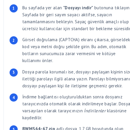
Bu sayfada yer alan
"Dosyayı indir"
butonuna tıklayın
Sayfada bir geri sayım sayacı aktifse, sayacın
tamamlanmasını bekleyin. Sayaç güvenlik amaçlı olup
ücretsiz kullanıcılar için standart bir bekleme süresidir
Görsel doğrulama (CAPTCHA) ekranı çıkarsa, görseldek
kod veya metni doğru şekilde girin. Bu adım, otomatik
botların sunucumuza zarar vermesini ve kötüye
kullanımı önler.
Dosya parola korumalı ise, dosyayı paylaşan kişinin siz
ilettiği parolayı ilgili alana yazın. Parolayı bilmiyorsan
dosyayı paylaşan kişi ile iletişime geçmeniz gerekir.
İndirme bağlantısı oluşturulduktan sonra dosyanız
tarayıcınızda otomatik olarak indirilmeye başlar. Dosya
varsayılan olarak tarayıcınızın
İndirilenler
klasörüne
kaydedilir.
BWMS64-67.zip
adlı dosya, 1.7 GB boyutunda olup,