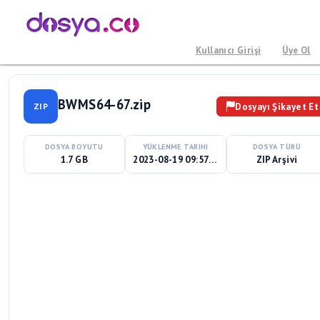
Kullanıcı Girişi
Üye Ol
BWMS64-67.zip
Dosyayı Şikayet Et
ZIP
DOSYA BOYUTU
YÜKLENME TARIHI
DOSYA TÜRÜ
1.7 GB
2023-08-19 09:57:03
ZIP Arşivi