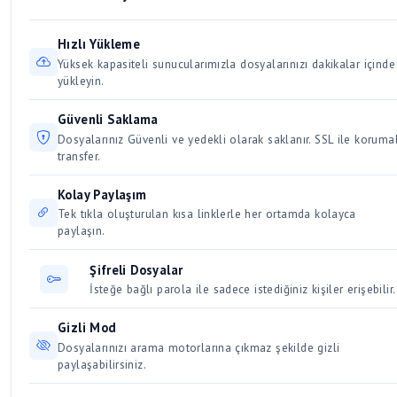
Alternatif: 7-Zip, WinRAR
bir süre boyunca aktif kalır. Düzenli olarak indirilen ve
ve hız artışına sebep olur. Aynı anda birden fazla büyük
erişilen dosyalar kalıcı olarak saklanır. Kullanıcılar için 30 /
dosyayı indirmek bağlantınızı yavaşlatacağından, dosyaları
Hızlı Yükleme
Üyeler için 50 gün dosya saklama süresi vardır.
sırayla indirmeye özen gösterin.
Yüksek kapasiteli sunucularımızla dosyalarınızı dakikalar içinde
yükleyin.
Güvenli Saklama
Dosyalarınız Güvenli ve yedekli olarak saklanır. SSL ile korumal
transfer.
Kolay Paylaşım
Tek tıkla oluşturulan kısa linklerle her ortamda kolayca
paylaşın.
Şifreli Dosyalar
İsteğe bağlı parola ile sadece istediğiniz kişiler erişebilir.
Gizli Mod
Dosyalarınızı arama motorlarına çıkmaz şekilde gizli
paylaşabilirsiniz.