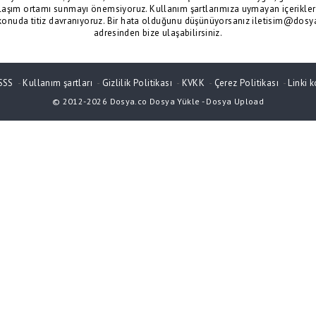
laşım ortamı sunmayı önemsiyoruz. Kullanım şartlarımıza uymayan içerikler 
konuda titiz davranıyoruz. Bir hata olduğunu düşünüyorsanız iletisim@dosy
adresinden bize ulaşabilirsiniz.
SSS
-
Kullanım şartları
-
Gizlilik Politikası
-
KVKK
-
Çerez Politikası
-
Linki k
© 2012-2026
Dosya.co
Dosya Yükle
-
Dosya Upload