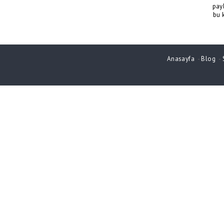
pay
bu 
Anasayfa
-
Blog
-