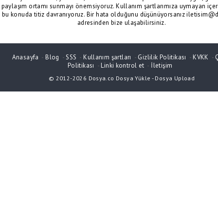
paylaşım ortamı sunmayı önemsiyoruz. Kullanım şartlarımıza uymayan içeri
bu konuda titiz davranıyoruz. Bir hata olduğunu düşünüyorsanız iletisim@
adresinden bize ulaşabilirsiniz.
Anasayfa
-
Blog
-
SSS
-
Kullanım şartları
-
Gizlilik Politikası
-
KVKK
-
Politikası
-
Linki kontrol et
-
İletişim
© 2012-2026
Dosya.co
Dosya Yükle
-
Dosya Upload