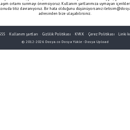
laşım ortamı sunmayı önemsiyoruz. Kullanım şartlarımıza uymayan içerikler 
konuda titiz davranıyoruz. Bir hata olduğunu düşünüyorsanız iletisim@dosy
adresinden bize ulaşabilirsiniz.
SSS
-
Kullanım şartları
-
Gizlilik Politikası
-
KVKK
-
Çerez Politikası
-
Linki k
© 2012-2026
Dosya.co
Dosya Yükle
-
Dosya Upload