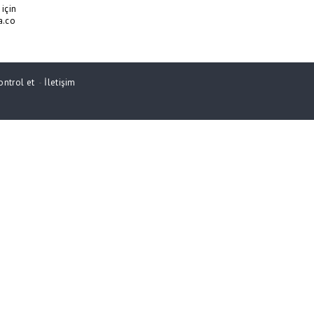
için
a.co
ontrol et
-
İletişim