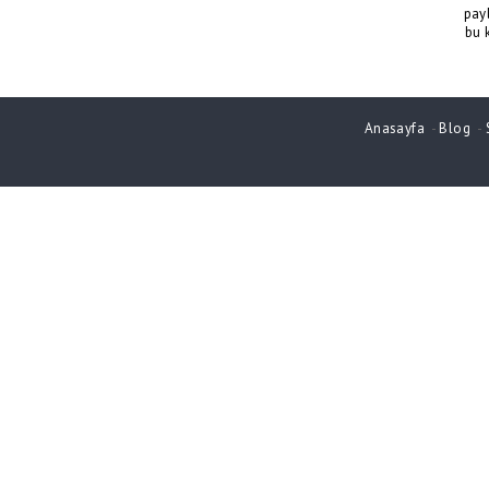
pay
bu 
Anasayfa
-
Blog
-